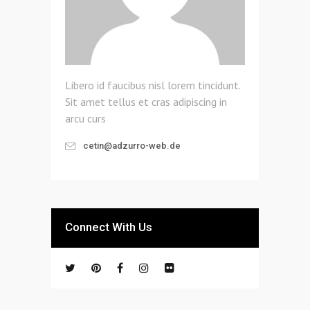
Libero id faucibus nisl lorem tincidunt.
Sit amet tellus et cras adipiscing in
arcu curs
cetin@adzurro-web.de
Connect With Us