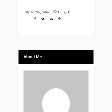
By
admin_cetin
1
0
About Me